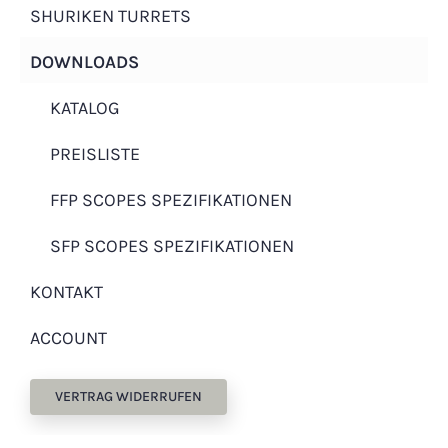
SHURIKEN TURRETS
Vorname
DOWNLOADS
KATALOG
erforderlich
Nachname
*
PREISLISTE
FFP SCOPES SPEZIFIKATIONEN
Page URI *erforderlich
Dein Kommentar
SFP SCOPES SPEZIFIKATIONEN
KONTAKT
ACCOUNT
Es gilt unsere
Datenschutzerklärung
.
WIDERRUF BESTÄTIGEN
VERTRAG WIDERRUFEN