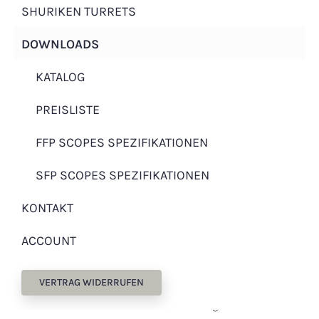
betroffene Person besondere Services unseres
SHURIKEN TURRETS
Unternehmens über unsere Internetseite in
Anspruch nehmen möchte, ist eine
Verarbeitung personenbezogener Daten
DOWNLOADS
erforderlich. Ist die Verarbeitung
personenbezogener Daten erforderlich und
KATALOG
besteht für eine solche Verarbeitung keine
gesetzliche Grundlage, holen wir generell eine
Einwilligung der betroffenen Person ein.
PREISLISTE
Die Verarbeitung personenbezogener Daten,
beispielsweise des Namens, der Anschrift, E-Mail-
FFP SCOPES SPEZIFIKATIONEN
Adresse oder Telefonnummer einer betroffenen
Person, erfolgt stets im Einklang mit der
SFP SCOPES SPEZIFIKATIONEN
Datenschutz-Grundverordnung und in
Übereinstimmung mit den für die Hartensteiner
Handelsgesellschaft mbH geltenden
KONTAKT
landesspezifischen Datenschutzbestimmungen.
Mittels dieser Datenschutzerklärung möchte unser
ACCOUNT
Unternehmen die Öffentlichkeit über Art, Umfang
und Zweck der von uns erhobenen, genutzten und
verarbeiteten personenbezogenen Daten
informieren. Ferner werden betroffene Personen
VERTRAG WIDERRUFEN
mittels dieser Datenschutzerklärung über die
ihnen zustehenden Rechte aufgeklärt.