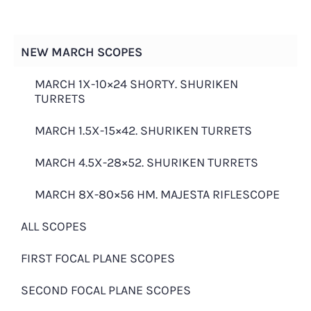
Ständig über 100 Modelle verfügbar.
Einfach anrufen: +49 172 3787097!
NEW MARCH SCOPES
MARCH 1X-10×24 SHORTY. SHURIKEN
TURRETS
MARCH 1.5X-15×42. SHURIKEN TURRETS
MARCH 4.5X-28×52. SHURIKEN TURRETS
Datenschutzerklärun
MARCH 8X-80×56 HM. MAJESTA RIFLESCOPE
g
ALL SCOPES
FIRST FOCAL PLANE SCOPES
Wir freuen uns sehr über Ihr Interesse an
unserem Unternehmen. Datenschutz hat einen
SECOND FOCAL PLANE SCOPES
besonders hohen Stellenwert. Sofern eine